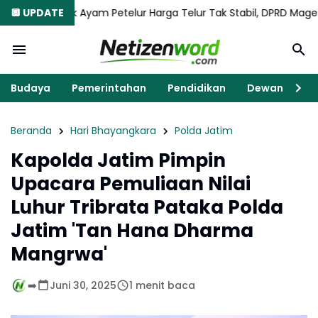
Ayam Petelur Harga Telur Tak Stabil, DPRD Magetan Gandeng Kom
🔲 UPDATE
Budaya
Pemerintahan
Pendidikan
Dewan
K
Beranda
Hari Bhayangkara
Polda Jatim
Kapolda Jatim Pimpin
Upacara Pemuliaan Nilai
Luhur Tribrata Pataka Polda
Jatim 'Tan Hana Dharma
Mangrwa'
➡️
Juni 30, 2025
1 menit baca