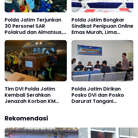
Polda Jatim Terjunkan
Polda Jatim Bongkar
30 Personel SAR
Sindikat Penipuan Online
Polairud dan Almatsus,
Emas Murah, Lima
Evakuasi Korban KMP
Tersangka Diantaranya
Mutiara Sentosa 2
Warga Binaan Lapas
Diamankan
Tim DVI Polda Jatim
Polda Jatim Dirikan
Kembali Serahkan
Posko DVI dan Posko
Jenazah Korban KM
Darurat Tangani
Mutiara Sentosa II Asal
Tragedi KMP Mutiara
Sumatera dan Sulawesi
Sentosa II
Rekomendasi
kepada Keluarga