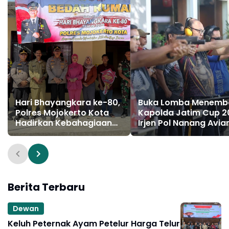
Hari Bhayangkara ke-80,
Buka Lomba Menemb
Polres Mojokerto Kota
Kapolda Jatim Cup 2
Hadirkan Kebahagiaan
Irjen Pol Nanang Avia
Lewat Bedah Rumah Tak
Tekankan
Layak Huni
Profesionalisme
Penggunaan Senjata 
Berita Terbaru
Dewan
Keluh Peternak Ayam Petelur Harga Telur