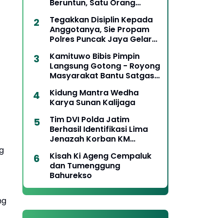
Beruntun, Satu Orang
Meninggal Dunia
Tegakkan Disiplin Kepada
Anggotanya, Sie Propam
Polres Puncak Jaya Gelar
Gaktiblin Pemeriksaan
Kamituwo Bibis Pimpin
Kelengkapan Berkendara
Langsung Gotong - Royong
Masyarakat Bantu Satgas
TMMD
Kidung Mantra Wedha
Karya Sunan Kalijaga
Tim DVI Polda Jatim
Berhasil Identifikasi Lima
Jenazah Korban KM
Mutiara Sentosa II
g
Kisah Ki Ageng Cempaluk
dan Tumenggung
Bahurekso
ng