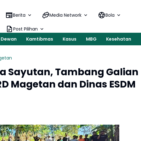
Keluh Peter
Berita
Media Network
Bola
Post Pilihan
Dewan
Kamtibmas
Kasus
MBG
Kesehatan
getan
a Sayutan, Tambang Galian
PRD Magetan dan Dinas ESDM