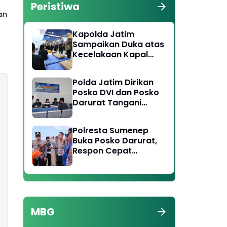
Peristiwa
an
Kapolda Jatim
Sampaikan Duka atas
Kecelakaan Kapal
Laut di Perairan
Sumenep, Pencarian
Polda Jatim Dirikan
Korban Hilang Terus
Posko DVI dan Posko
Dilakukan
Darurat Tangani
Tragedi KMP Mutiara
Sentosa II
Polresta Sumenep
Buka Posko Darurat,
Respon Cepat
Penanganan Korban
Kebakaran KM
Mutiara Sentosa 2
MBG