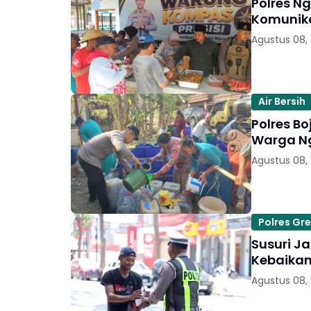
Polres N
Komunika
Agustus 08,
Air Bersih
Polres Bo
Warga 
Agustus 08,
Polres Gre
Susuri Ja
Kebaikan
Agustus 08,