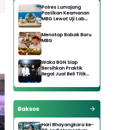
Polres Lumajang
Pastikan Keamanan
MBG Lewat Uji Lab
Ketat di Dua Titik
SPPG
Menatap Babak Baru
MBG
Waka BGN Siap
Bersihkan Praktik
Ilegal Jual Beli Titik
SPPG, Koordinasi
dengan Polri
Diperkuat
Ketua DPRD dan Bupati
Plt
Magetan, Sepakat
Sa
Baksos
Dorong Peran Strategis
Per
BUMDes dalam
Pan
Meningkatkan
Kal
Hari Bhayangkara ke-