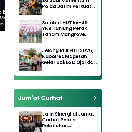
Kesejahteraan
80 Jadi Momentum
Masyarakat Desa
Polda Jatim Perkuat
b Bupati dan Wakil
Kepedulian Sosial dan
 Magetan Masa
Keagamaan
Sambut HUT ke-46,
n 2025 - 2030
YKB Tanjung Perak
Tanam Mangrove
Pulihkan Lahan Kritis
Jelang Idul Fitri 2026,
Kapolres Magetan
Gelar Baksos: Ojol dan
Tukang Becak Terima
Bingkisan Lebaran
Jum'at Curhat
Jalin Sinergi di Jumat
Curhat Polres
Pelabuhan
Tanjungperak Ajak