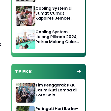
Toga Tomas Jaga
Cooling System di
Kamtibmas
Jumat Curhat
Kapolres Jember
Serukan Jaga
Persatuan Pada
Cooling System
Pilkada 2024
Jelang Pilkada 2024,
Polres Malang Gelar
k
Forum Jumat Curhat
di Wonosari
TP PKK
Tim Penggerak PKK
Jatim Ikuti Lomba di
Kota Solo
Peringati Hari Ibu ke-