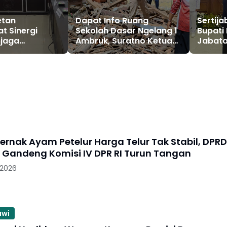
etan
Dapat Info Ruang
Sertija
t Sinergi
Sekolah Dasar Ngelang 1
Bupati
jaga
Ambruk, Suratno Ketua
Jabata
Harga Telur
DPRD Magetan Langsung
Tinjau Lokasi
ernak Ayam Petelur Harga Telur Tak Stabil, DPRD
Gandeng Komisi IV DPR RI Turun Tangan
 2026
awi