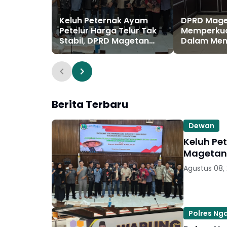
Keluh Peternak Ayam
DPRD Mag
Petelur Harga Telur Tak
Memperkua
Stabil, DPRD Magetan
Dalam Men
Gandeng Komisi IV DPR RI
Stabilitas 
Turun Tangan
Berita Terbaru
Dewan
Keluh Pet
Magetan 
Agustus 08,
Polres Ng