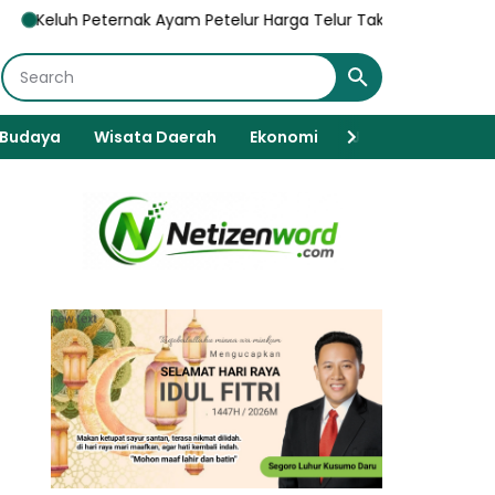
nak Ayam Petelur Harga Telur Tak Stabil, DPRD Magetan Gandeng
Budaya
Wisata Daerah
Ekonomi
Javanese Spiritua