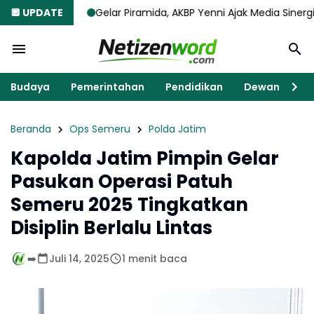
🔲 UPDATE
Gelar Piramida, AKBP Yenni Ajak Media Sinergi Jaga Kondus
Budaya
Pemerintahan
Pendidikan
Dewan
K
Beranda
Ops Semeru
Polda Jatim
Kapolda Jatim Pimpin Gelar
Pasukan Operasi Patuh
Semeru 2025 Tingkatkan
Disiplin Berlalu Lintas
➡️
Juli 14, 2025
1 menit baca