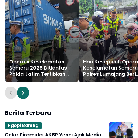
Operasi Keselamatan
Hari Kesepuluh Opera
Semeru 2026 Ditlantas
Keselamatan Semeru
Polda Jatim Tertibkan
Polres Lumajang Beri
Penggunaan Lajur Jalan
Hadiah Pengendara
Tol
Tertib
Berita Terbaru
Ngopi Bareng
Gelar Piramida, AKBP Yenni Ajak Media