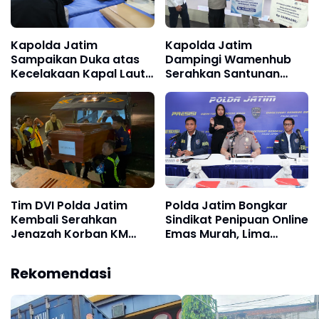
Kapolda Jatim
Kapolda Jatim
Sampaikan Duka atas
Dampingi Wamenhub
Kecelakaan Kapal Laut
Serahkan Santunan
di Perairan Sumenep,
Korban KM Mutiara
Pencarian Korban
Sentosa II
Hilang Terus Dilakukan
Tim DVI Polda Jatim
Polda Jatim Bongkar
Kembali Serahkan
Sindikat Penipuan Online
Jenazah Korban KM
Emas Murah, Lima
Mutiara Sentosa II Asal
Tersangka Diantaranya
Sumatera dan Sulawesi
Warga Binaan Lapas
Rekomendasi
kepada Keluarga
Diamankan