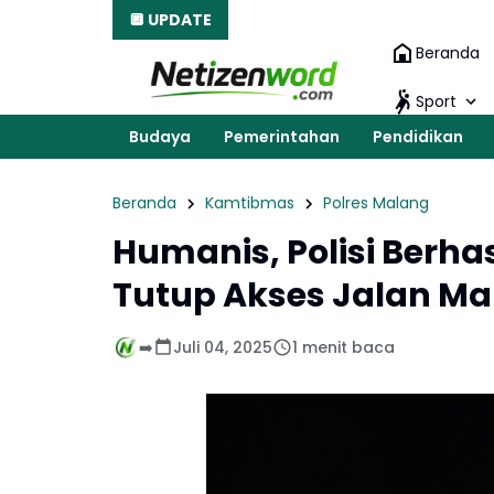
🔲 UPDATE
Beranda
Sport
Budaya
Pemerintahan
Pendidikan
Beranda
Kamtibmas
Polres Malang
Humanis, Polisi Berha
Tutup Akses Jalan Mal
➡️
Juli 04, 2025
1 menit baca