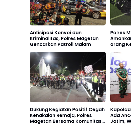
Antisipasi Konvoi dan
Polres M
Kriminalitas, Polres Magetan
Amankan
Gencarkan Patroli Malam
orang K
Dukung Kegiatan Positif Cegah
Kapolda
Kenakalan Remaja, Polres
Ada Anc
Magetan Bersama Komunitas
Jatim, 
Gowes Malam
Percaya