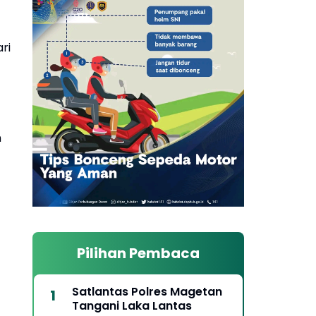
ri
n
f
Pilihan Pembaca
Satlantas Polres Magetan
Tangani Laka Lantas