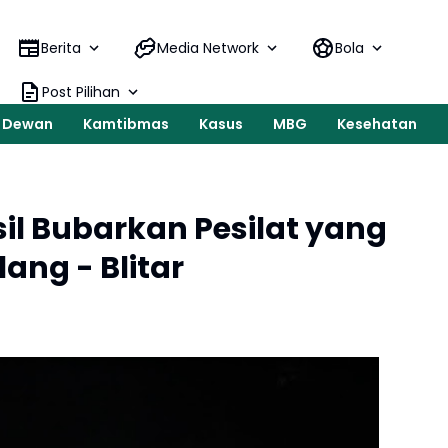
Warung K
Berita
Media Network
Bola
Post Pilihan
Dewan
Kamtibmas
Kasus
MBG
Kesehatan
sil Bubarkan Pesilat yang
ang - Blitar