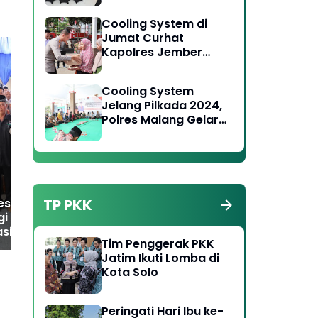
Toga Tomas Jaga
Cooling System di
Kamtibmas
Jumat Curhat
Kapolres Jember
Serukan Jaga
Persatuan Pada
Cooling System
Pilkada 2024
Polres Ngawi Beri
Pol
Jelang Pilkada 2024,
Pelayanan Pengamanan
"Ay
Polres Malang Gelar
Maksimal, Pengesahan
Su
Forum Jumat Curhat
Warga Baru PPSGR
di Wonosari
Berjalan Aman
TP PKK
es Magetan
gi Polsek Bendo,
asi Peran
Tim Penggerak PKK
akat Wujudkan
Jatim Ikuti Lomba di
bmas yang Aman
Kota Solo
ndusif
Peringati Hari Ibu ke-