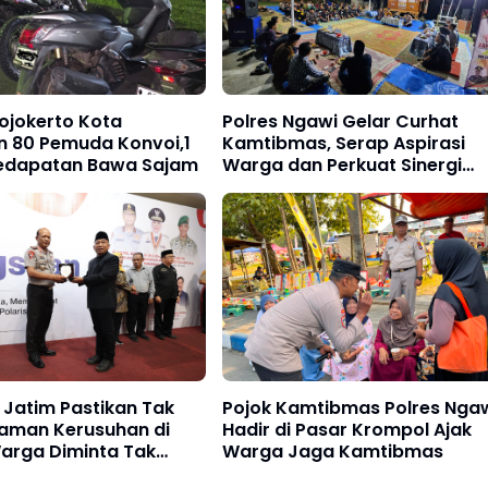
ojokerto Kota
Polres Ngawi Gelar Curhat
 80 Pemuda Konvoi,1
Kamtibmas, Serap Aspirasi
edapatan Bawa Sajam
Warga dan Perkuat Sinergi
Jaga Kamtibmas
 Jatim Pastikan Tak
Pojok Kamtibmas Polres Nga
aman Kerusuhan di
Hadir di Pasar Krompol Ajak
Warga Diminta Tak
Warga Jaga Kamtibmas
 Hoaks