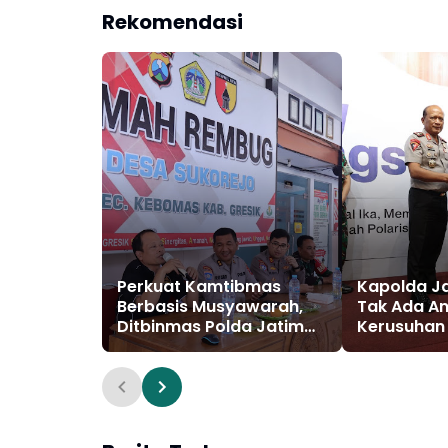
Rekomendasi
Perkuat Kamtibmas
Kapolda Ja
Berbasis Musyawarah,
Tak Ada A
Ditbinmas Polda Jatim
Kerusuhan 
Asistensi Omah Rembug
Warga Dim
di Polres Gresik
Percaya H