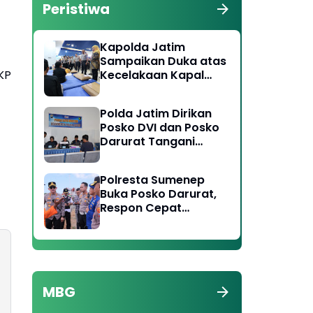
Peristiwa
Kapolda Jatim
Sampaikan Duka atas
KP
Kecelakaan Kapal
Laut di Perairan
Sumenep, Pencarian
Polda Jatim Dirikan
Korban Hilang Terus
Posko DVI dan Posko
Dilakukan
Darurat Tangani
Tragedi KMP Mutiara
Sentosa II
Polresta Sumenep
Buka Posko Darurat,
Respon Cepat
Penanganan Korban
Kebakaran KM
Mutiara Sentosa 2
MBG