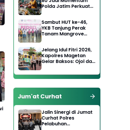
80 Jadi Momentum
Polda Jatim Perkuat
Kepedulian Sosial dan
Keagamaan
Sambut HUT ke-46,
YKB Tanjung Perak
Tanam Mangrove
Pulihkan Lahan Kritis
Jelang Idul Fitri 2026,
Kapolres Magetan
Gelar Baksos: Ojol dan
Tukang Becak Terima
Bingkisan Lebaran
Jum'at Curhat
wi
Jalin Sinergi di Jumat
Curhat Polres
Pelabuhan
Tanjungperak Ajak