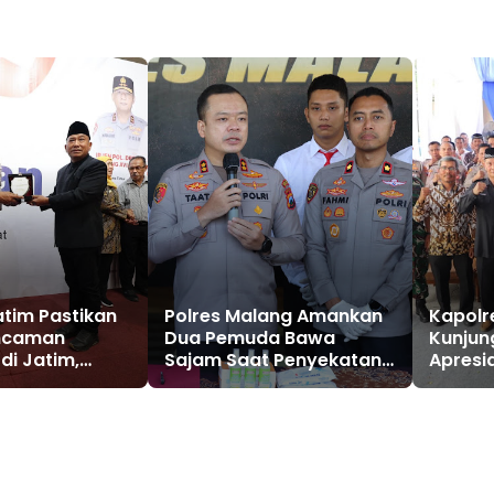
tim Pastikan
Polres Malang Amankan
Kapolr
ncaman
Dua Pemuda Bawa
Kunjun
di Jatim,
Sajam Saat Penyekatan
Apresi
inta Tak
Malam 1 Suro
Masyar
oaks
Kamti
dan Ko