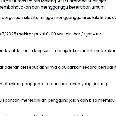
i Kasi Humas Polres Malang, AKP Bambang Subinajar
t membahayakan dan mengganggu ketertiban umum.
n perguruan silat itu hingga mengganggu arus lalu lintas da
2025) sekitar pukul 01.00 WIB dini hari," ujar AKP
endapat laporan langsung menuju lokasi untuk melakuka
ar daerah tersebut akhirnya dibubarkan secara persuasi
melainkan penggembira dari luar rayon yang datang
itu spontan meresahkan pengguna jalan dan bisa memicu