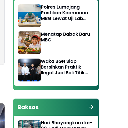
Polres Lumajang
Pastikan Keamanan
MBG Lewat Uji Lab
Ketat di Dua Titik
SPPG
Menatap Babak Baru
MBG
Waka BGN Siap
Bersihkan Praktik
Ilegal Jual Beli Titik
SPPG, Koordinasi
dengan Polri
Diperkuat
Baksos
Hari Bhayangkara ke-