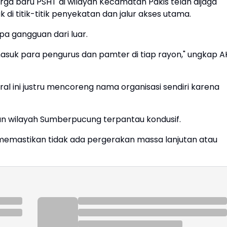
a baru PSHT di wilayah Kecamatan Pakis telah dijaga
di titik-titik penyekatan dan jalur akses utama.
a gangguan dari luar.
suk para pengurus dan pamter di tiap rayon," ungkap A
l ini justru mencoreng nama organisasi sendiri karena
dan wilayah Sumberpucung terpantau kondusif.
uk memastikan tidak ada pergerakan massa lanjutan atau