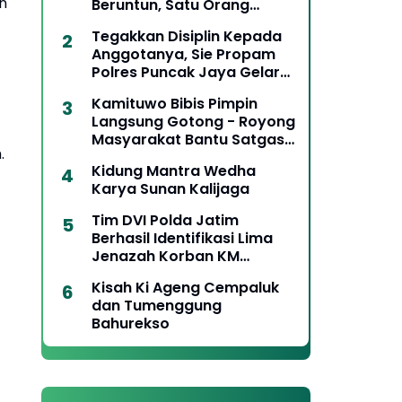
n
Beruntun, Satu Orang
Meninggal Dunia
Tegakkan Disiplin Kepada
Anggotanya, Sie Propam
Polres Puncak Jaya Gelar
Gaktiblin Pemeriksaan
Kamituwo Bibis Pimpin
Kelengkapan Berkendara
Langsung Gotong - Royong
Masyarakat Bantu Satgas
.
TMMD
Kidung Mantra Wedha
Karya Sunan Kalijaga
Tim DVI Polda Jatim
Berhasil Identifikasi Lima
Jenazah Korban KM
Mutiara Sentosa II
Kisah Ki Ageng Cempaluk
dan Tumenggung
Bahurekso