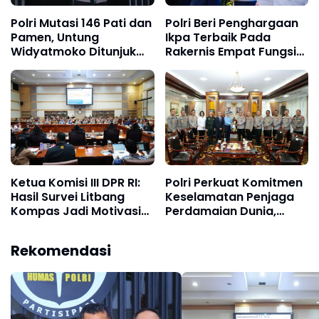
Polri Mutasi 146 Pati dan
Polri Beri Penghargaan
Pamen, Untung
Ikpa Terbaik Pada
Widyatmoko Ditunjuk
Rakernis Empat Fungsi
sebagai Kadivhubinter
Pusat Polri 2026
Ketua Komisi III DPR RI:
Polri Perkuat Komitmen
Hasil Survei Litbang
Keselamatan Penjaga
Kompas Jadi Motivasi
Perdamaian Dunia,
Polri Tingkatkan
Tegaskan Kerja Sama
Pelayanan kepada
Berkelanjutan dengan
Rekomendasi
Masyarakat
PBB