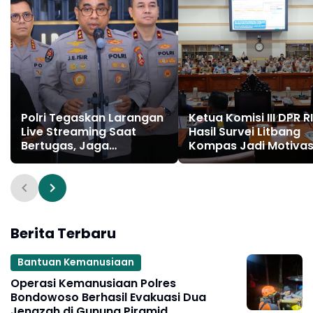
Polri Tegaskan Larangan
Ketua Komisi III DPR RI
Live Streaming Saat
Hasil Survei Litbang
Bertugas, Jaga
Kompas Jadi Motivas
Profesionalitas Anggota
Polri Tingkatkan
Pelayanan kepada
Masyarakat
Berita Terbaru
Bantuan Kemanusiaan
Operasi Kemanusiaan Polres
Bondowoso Berhasil Evakuasi Dua
Jenazah di Gunung Piramid