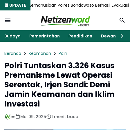
iaan Polres Bondowoso Berhasil Evakuasi Dua Jenazah di Gunun
🔲 UPDATE
Budaya
Pemerintahan
Pendidikan
Dewan
K
Beranda
Keamanan
Polri
Polri Tuntaskan 3.326 Kasus
Premanisme Lewat Operasi
Serentak, Irjen Sandi: Demi
Jamin Keamanan dan Iklim
Investasi
➡️
Mei 09, 2025
1 menit baca