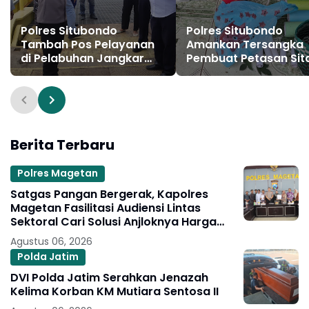
Polres Situbondo
Polres Situbondo
Tambah Pos Pelayanan
Amankan Tersangka
di Pelabuhan Jangkar
Pembuat Petasan Sita
untuk Pemudik
Kg Bubuk Mercon
Berita Terbaru
Polres Magetan
Satgas Pangan Bergerak, Kapolres
Magetan Fasilitasi Audiensi Lintas
Sektoral Cari Solusi Anjloknya Harga
Telur Peternak
Agustus 06, 2026
Polda Jatim
DVI Polda Jatim Serahkan Jenazah
Kelima Korban KM Mutiara Sentosa II