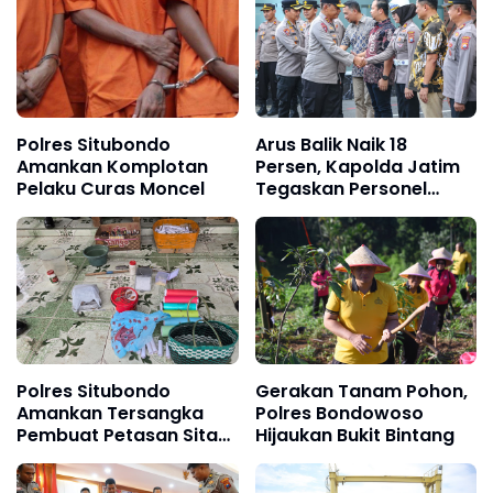
Polres Situbondo
Arus Balik Naik 18
Amankan Komplotan
Persen, Kapolda Jatim
Pelaku Curas Moncel
Tegaskan Personel
Tetap Siaga
Polres Situbondo
Gerakan Tanam Pohon,
Amankan Tersangka
Polres Bondowoso
Pembuat Petasan Sita
Hijaukan Bukit Bintang
5,1 Kg Bubuk Mercon