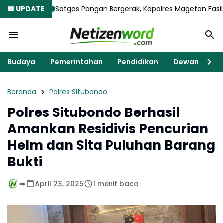
Satgas Pangan Bergerak, Kapolres Magetan Fasilitasi Audiensi Lint
🔲 UPDATE
Budaya
Pemerintahan
Pendidikan
Dewan
K
Beranda
Polres Situbondo
Polres Situbondo Berhasil
Amankan Residivis Pencurian
Helm dan Sita Puluhan Barang
Bukti
➡️
April 23, 2025
1 menit baca