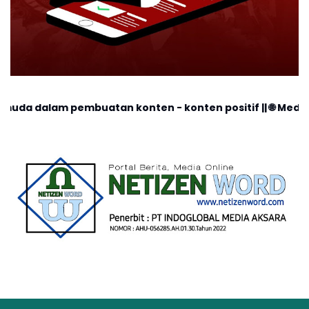
buatan konten - konten positif || 🌐 Medsos : @netizenwo