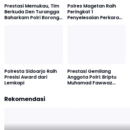
Prestasi Memukau, Tim
Polres Magetan Raih
Berkuda Den Turangga
Peringkat 1
Baharkam Polri Borong
Penyelesaian Perkara
Juara di Arthayasa
Tertinggi pada bulan
Open 2026
Maret 2026
Polresta Sidoarjo Raih
Prestasi Gemilang
Presisi Award dari
Anggota Polri: Briptu
Lemkapi
Muhamad Fawwaz
Aditia Farrel Raih Medali
Emas dan Pecahkan
Rekomendasi
Rekor Dunia di Ajang
Asian Rifle/Pistol
Chqmpion 2026 India