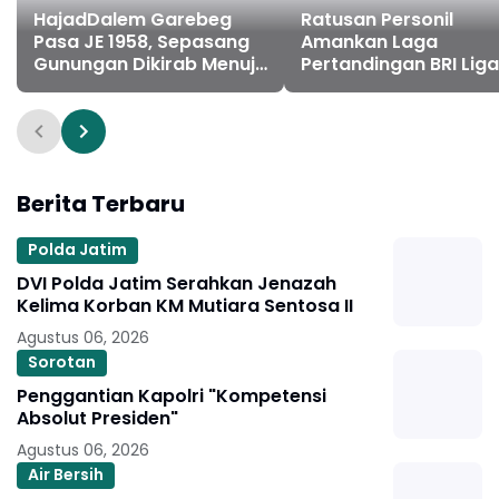
HajadDalem Garebeg
Ratusan Personil
Pasa JE 1958, Sepasang
Amankan Laga
Gunungan Dikirab Menuju
Pertandingan BRI Liga
Masjid Ageng
Antara PSS Sleman
Melawan Persita
Tangerang di Stadion
Manahan Solo
Berita Terbaru
Polda Jatim
DVI Polda Jatim Serahkan Jenazah
Kelima Korban KM Mutiara Sentosa II
Agustus 06, 2026
Sorotan
Penggantian Kapolri "Kompetensi
Absolut Presiden"
Agustus 06, 2026
Air Bersih