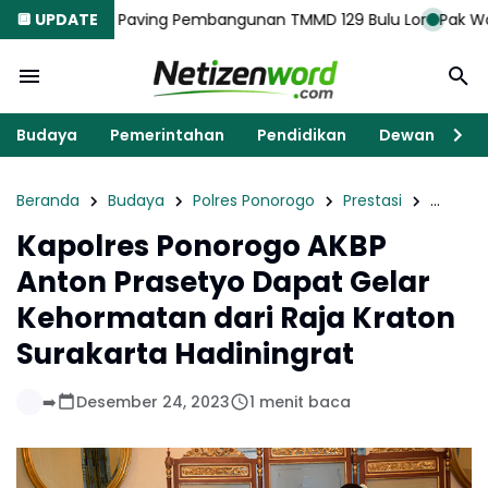
as Paving Pembangunan TMMD 129 Bulu Lor
🔲 UPDATE
Pak Wakhid Senang, 
Budaya
Pemerintahan
Pendidikan
Dewan
K
Beranda
Budaya
Polres Ponorogo
Prestasi
Surakar
Kapolres Ponorogo AKBP
Anton Prasetyo Dapat Gelar
Kehormatan dari Raja Kraton
Surakarta Hadiningrat
➡️
Desember 24, 2023
1 menit baca