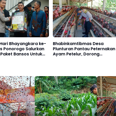
Hari Bhayangkara ke-
Bhabinkamtibmas Desa
es Ponorogo Salurkan
Plunturan Pantau Peternakan
 Paket Bansos Untuk
Ayam Petelur, Dorong
kat
Kemandirian Pangan
Masyarakat