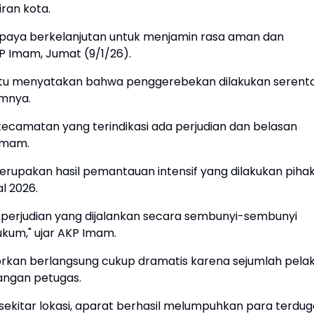
iran kota.
i upaya berkelanjutan untuk menjamin rasa aman dan
P Imam, Jumat (9/1/26).
 itu menyatakan bahwa penggerebekan dilakukan serent
umnya.
ecamatan yang terindikasi ada perjudian dan belasan
Imam.
rupakan hasil pemantauan intensif yang dilakukan piha
al 2026.
perjudian yang dijalankan secara sembunyi-sembunyi
ukum," ujar AKP Imam.
porkan berlangsung cukup dramatis karena sejumlah pela
angan petugas.
 sekitar lokasi, aparat berhasil melumpuhkan para terdug