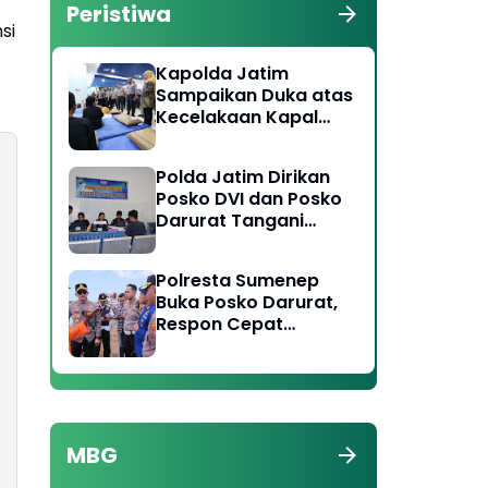
Peristiwa
si
Kapolda Jatim
Sampaikan Duka atas
Kecelakaan Kapal
Laut di Perairan
Sumenep, Pencarian
Polda Jatim Dirikan
Korban Hilang Terus
Posko DVI dan Posko
Dilakukan
Darurat Tangani
Tragedi KMP Mutiara
Sentosa II
Polresta Sumenep
Buka Posko Darurat,
Respon Cepat
Penanganan Korban
Kebakaran KM
Mutiara Sentosa 2
MBG