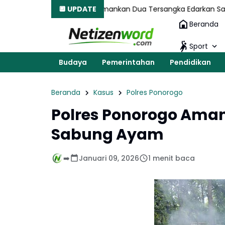
lres Gresik Amankan Dua Tersangka Edarkan Sabu Jaringan Ban
🔲 UPDATE
Beranda
Sport
Budaya
Pemerintahan
Pendidikan
Beranda
Kasus
Polres Ponorogo
Polres Ponorogo Aman
Sabung Ayam
➡️
Januari 09, 2026
1 menit baca