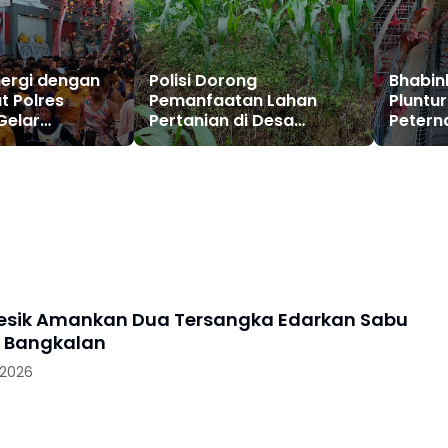
nergi dengan
Polisi Dorong
Bhabin
t Polres
Pemanfaatan Lahan
Pluntu
Gelar
Pertanian di Desa
Petern
ra Run 2026
Ngrogung untuk
Petelu
0 Pelari
Tingkatkan
Kemand
Kesejahteraan Warga
Masya
resik Amankan Dua Tersangka Edarkan Sabu
 Bangkalan
 2026