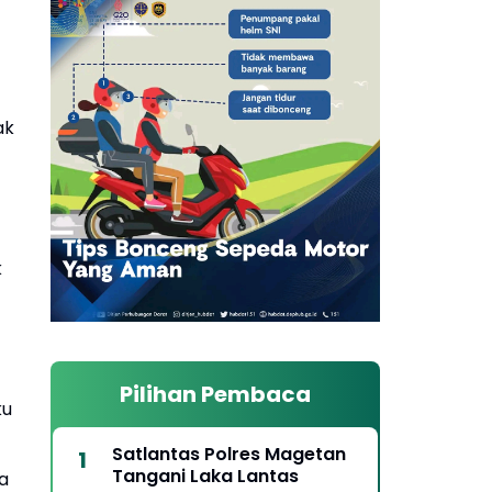
ak
k
Pilihan Pembaca
ku
Satlantas Polres Magetan
Tangani Laka Lantas
a