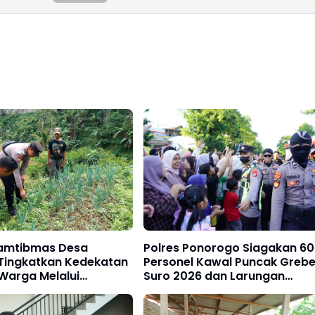
amtibmas Desa
Polres Ponorogo Siagakan 6
Tingkatkan Kedekatan
Personel Kawal Puncak Greb
Warga Melalui
Suro 2026 dan Larungan
g Desa
Telaga Ngebel