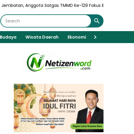
ta Satgas TMMD Ke-129 Fokus Bangun Talud Jalan
Bendera Me
Budaya
Wisata Daerah
Ekonomi
Javanese Spiritua