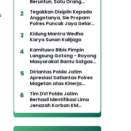
Beruntun, Satu Orang
Meninggal Dunia
Tegakkan Disiplin Kepada
p
Anggotanya, Sie Propam
Polres Puncak Jaya Gelar
Gaktiblin Pemeriksaan
Kidung Mantra Wedha
Kelengkapan Berkendara
Karya Sunan Kalijaga
Kamituwo Bibis Pimpin
Langsung Gotong - Royong
Masyarakat Bantu Satgas
TMMD
Dirlantas Polda Jatim
Apresiasi Satlantas Polres
Magetan atas Kinerja
Terbaik Penanganan Laka
Tim DVI Polda Jatim
Lantas
Berhasil Identifikasi Lima
Jenazah Korban KM
Mutiara Sentosa II