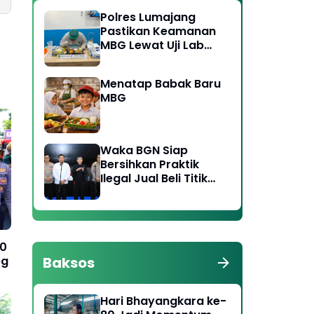
Polres Lumajang
Pastikan Keamanan
MBG Lewat Uji Lab
Ketat di Dua Titik
SPPG
Menatap Babak Baru
MBG
Waka BGN Siap
Bersihkan Praktik
Ilegal Jual Beli Titik
SPPG, Koordinasi
dengan Polri
Diperkuat
00
Baksos
eg
Hari Bhayangkara ke-