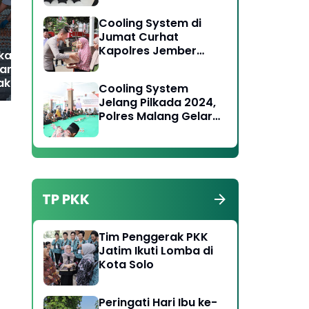
Gangguan Kamtibmas
Ke
Toga Tomas Jaga
saat Pengesahan Warga
Cooling System di
Kamtibmas
PSHT
Jumat Curhat
Kapolres Jember
kamtibmas Desa
Serukan Jaga
ran Pantau
Persatuan Pada
akan Ayam
Cooling System
Pilkada 2024
r, Dorong
Jelang Pilkada 2024,
irian Pangan
Polres Malang Gelar
rakat
Forum Jumat Curhat
di Wonosari
TP PKK
Tim Penggerak PKK
Jatim Ikuti Lomba di
Kota Solo
Peringati Hari Ibu ke-