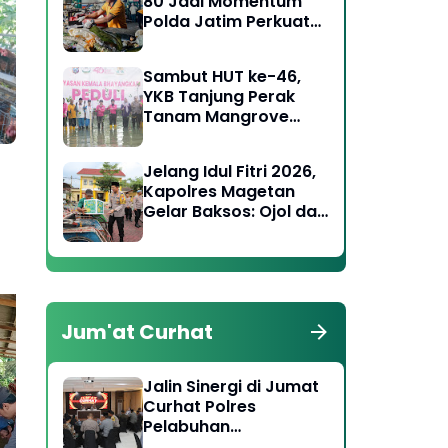
80 Jadi Momentum
Polda Jatim Perkuat
Kepedulian Sosial dan
Keagamaan
Sambut HUT ke-46,
YKB Tanjung Perak
Tanam Mangrove
Pulihkan Lahan Kritis
Jelang Idul Fitri 2026,
Kapolres Magetan
Gelar Baksos: Ojol dan
Tukang Becak Terima
Bingkisan Lebaran
Jum'at Curhat
Jalin Sinergi di Jumat
Polres Ponorogo
Bh
Curhat Polres
Intensifkan Patroli
Ka
Pelabuhan
Antisipasi Konvoi dan
La
Tanjungperak Ajak