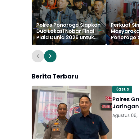
Polres Ponorogo Siapkan
Perkuat Si
Dua Lokasi Nobar Final
Masyaraka
Piala Dunia 2026 untuk
Ponorogo 
Masyarakat
Bhayangka
Diikuti 1.50
Berita Terbaru
Kasus
Polres G
Jaringan
Agustus 06,