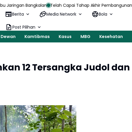
gkalan
Telah Capai Tahap Akhir Pembangunan Jembatan, Anggo
Berita
Media Network
Bola
Post Pilihan
Dewan
Kamtibmas
Kasus
MBG
Kesehatan
kan 12 Tersangka Judol dan