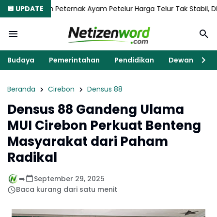
Peternak Ayam Petelur Harga Telur Tak Stabil, DPRD Magetan Ga
🔲 UPDATE
Budaya
Pemerintahan
Pendidikan
Dewan
K
Beranda
Cirebon
Densus 88
Densus 88 Gandeng Ulama
MUI Cirebon Perkuat Benteng
Masyarakat dari Paham
Radikal
➡️
September 29, 2025
Baca kurang dari satu menit