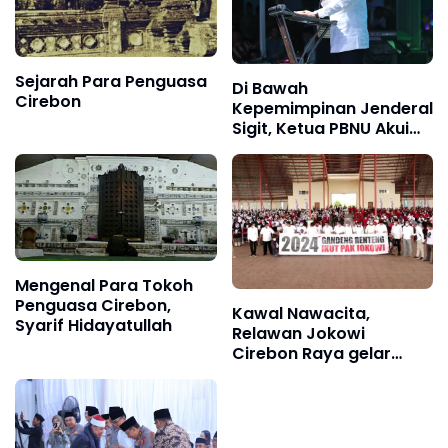
Sejarah Para Penguasa
Di Bawah
Cirebon
Kepemimpinan Jenderal
Sigit, Ketua PBNU Akui
Ketentraman Dirasakan
Masyarakat
Mengenal Para Tokoh
Penguasa Cirebon,
Kawal Nawacita,
Syarif Hidayatullah
Relawan Jokowi
Cirebon Raya gelar
Sambung Rasa