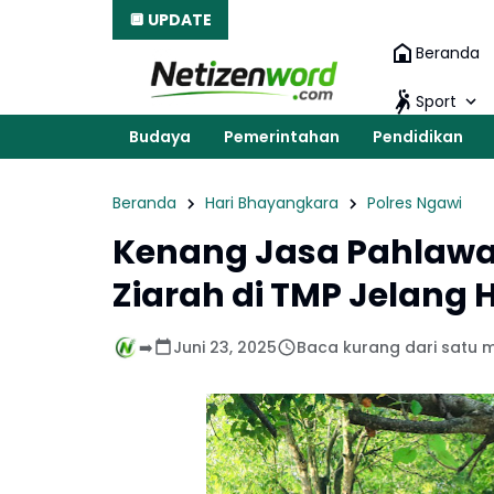
🔲 UPDATE
Beranda
Sport
Budaya
Pemerintahan
Pendidikan
Beranda
Hari Bhayangkara
Polres Ngawi
Kenang Jasa Pahlawa
Ziarah di TMP Jelang
➡️
Juni 23, 2025
Baca kurang dari satu m