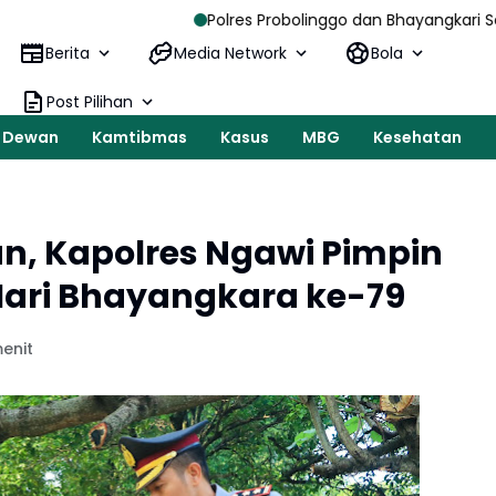
Polres Probolinggo dan Bhayangkari Salurkan Bantuan un
Berita
Media Network
Bola
Post Pilihan
Dewan
Kamtibmas
Kasus
MBG
Kesehatan
n, Kapolres Ngawi Pimpin
 Hari Bhayangkara ke-79
enit