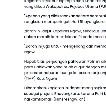
Kegiatan tersebut dipimpin oleh Kapolres Ng
yang diikuti Wakapolres, Pejabat Utama (PJ
"Agenda yang dilaksanakan secara serentak 
rangkaian memperingati Hari Bhayangkara k
Ziarah ini lanjut Kapolres Ngawi, sekaligu
dalam meraih kemerdekaan RI pada masa p
"Ziarah ini juga untuk mengenang dan mema
Ngawi
Napak tilas perjuangan pahlawan Polri in
para Pahlawan yang telah gugur dengan me
prosesi penaburan bunga ke pusara peju
(TMP) Kab. Ngawi
Diharapkan, kegiatan ini dapat menginspi
sebagai prajurit Bhayangkara, karena Polri
harkamtibmas. (Hmsresngw-d*)