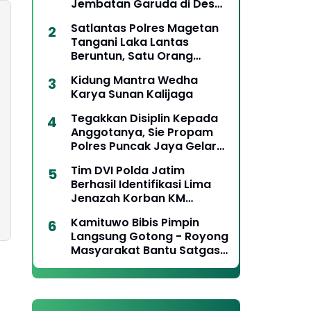
Jembatan Garuda di Desa
Cantel
Satlantas Polres Magetan
Tangani Laka Lantas
Beruntun, Satu Orang
Meninggal Dunia
Kidung Mantra Wedha
Karya Sunan Kalijaga
Tegakkan Disiplin Kepada
Anggotanya, Sie Propam
Polres Puncak Jaya Gelar
Gaktiblin Pemeriksaan
Tim DVI Polda Jatim
Kelengkapan Berkendara
Berhasil Identifikasi Lima
Jenazah Korban KM
Mutiara Sentosa II
Kamituwo Bibis Pimpin
Langsung Gotong - Royong
Masyarakat Bantu Satgas
TMMD