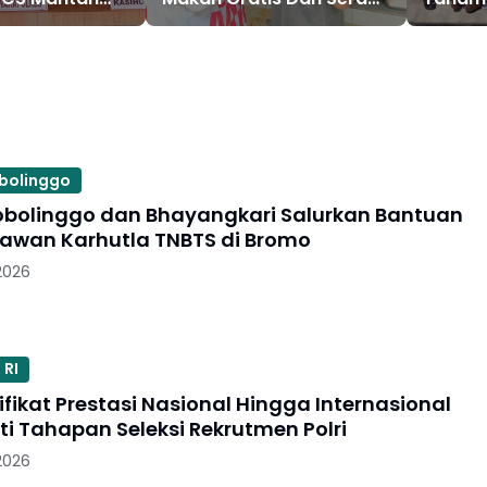
res Ngawi
Aspirasi Warga
Lintas
ia Blitar
obolinggo
robolinggo dan Bhayangkari Salurkan Bantuan
lawan Karhutla TNBTS di Bromo
2026
 RI
rtifikat Prestasi Nasional Hingga Internasional
ti Tahapan Seleksi Rekrutmen Polri
2026