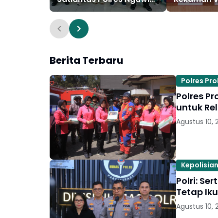
Tanamkan Budaya Tertib
Pacar, Pol
Berlalu Lintas
Amankan Pr
Berita Terbaru
Polres Pr
Polres P
untuk Re
Agustus 10, 
Kepolisian
Polri: Se
Tetap Iku
Agustus 10, 