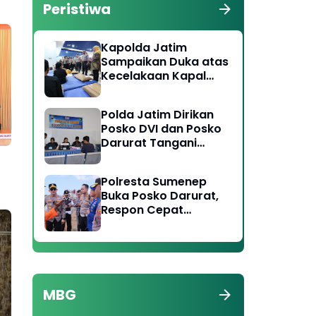
Peristiwa
Kapolda Jatim
Sampaikan Duka atas
Kecelakaan Kapal
Laut di Perairan
Sumenep, Pencarian
Polda Jatim Dirikan
Korban Hilang Terus
Posko DVI dan Posko
Dilakukan
Darurat Tangani
Tragedi KMP Mutiara
Sentosa II
Polresta Sumenep
Buka Posko Darurat,
Respon Cepat
Penanganan Korban
Kebakaran KM
Mutiara Sentosa 2
MBG