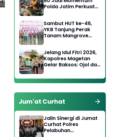
80 Jadi Momentum
Polda Jatim Perkuat
Kepedulian Sosial dan
Keagamaan
Sambut HUT ke-46,
YKB Tanjung Perak
Tanam Mangrove
Pulihkan Lahan Kritis
Jelang Idul Fitri 2026,
Kapolres Magetan
Gelar Baksos: Ojol dan
Tukang Becak Terima
Bingkisan Lebaran
Jum'at Curhat
Jalin Sinergi di Jumat
Curhat Polres
Pelabuhan
Tanjungperak Ajak