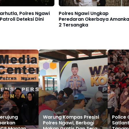
rhutla, Polres Ngawi
Polres Ngawi Ungkap
Patroli Deteksi Dini
Peredaran Okerbaya Amank
2 Tersangka
erujung
Warung Kompas Presisi
Police 
barkan
Polres Ngawi, Berbagi
Satlan
CS Mantan
Makan Gratis Dan Serap
Tanamk