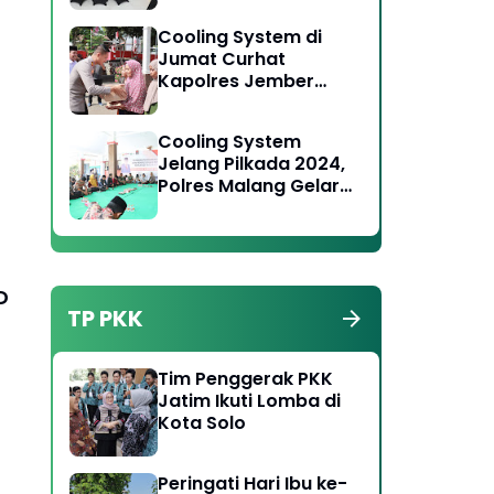
Toga Tomas Jaga
Cooling System di
Kamtibmas
Jumat Curhat
Kapolres Jember
Serukan Jaga
Persatuan Pada
Cooling System
Pilkada 2024
Jelang Pilkada 2024,
Polres Malang Gelar
Forum Jumat Curhat
di Wonosari
D
TP PKK
Tim Penggerak PKK
Jatim Ikuti Lomba di
Kota Solo
Peringati Hari Ibu ke-