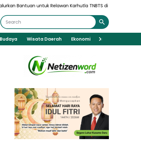
tuk Relawan Karhutla TNBTS di Bromo
Polri: Sertifikat Prestasi 
Budaya
Wisata Daerah
Ekonomi
Javanese Spiritua