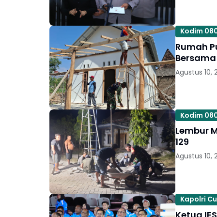
Kodim 08
Rumah P
Bersama 
Agustus 10, 
Kodim 08
Lembur M
129
Agustus 10, 
Kapolri C
Ketua IE