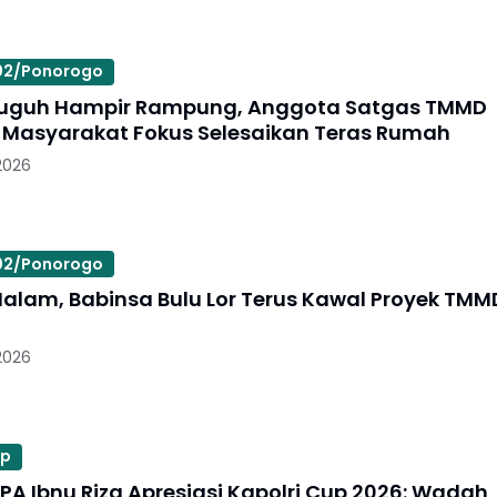
02/Ponorogo
uguh Hampir Rampung, Anggota Satgas TMMD
Masyarakat Fokus Selesaikan Teras Rumah
2026
02/Ponorogo
alam, Babinsa Bulu Lor Terus Kawal Proyek TMM
2026
up
SPA Ibnu Riza Apresiasi Kapolri Cup 2026: Wadah