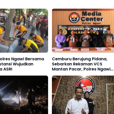
Polres Ngawi Bersama
Cemburu Berujung Pidana,
nstansi Wujudkan
Sebarkan Rekaman VCS
a ASRI
Mantan Pacar, Polres Ngawi
Amankan Pria Blitar