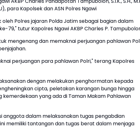
awi AKBP Charles Pandapotan Tampubolon, S.I.K., S.H., M.H
U), para Kapolsek dan ASN Polres Ngawi
oleh Polres jajaran Polda Jatim sebagai bagian dalam
e-79," tutur Kapolres Ngawi AKBP Charles P. Tampubolon
s untuk mengenang dan memaknai perjuangan pahlawan Pol
enjajahan.
knai perjuangan para pahlawan Polri," terang Kapolres
i dilaksanakan dengan melakukan penghormatan kepada
ngheningkan cipta, peletakan karangan bunga hingga
ang kemerdekaan yang ada di Taman Makam Pahlawan
rasi anggota dalam melaksanakan tugas pengabdian
 kini memiliki tantangan dan tugas berat dalam menjaga