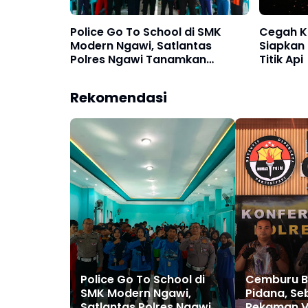
Police Go To School di SMK
Cegah Ka
Modern Ngawi, Satlantas
Siapkan 
Polres Ngawi Tanamkan
Titik Api
Budaya Tertib Berlalu Lintas
Rekomendasi
Police Go To School di
Cemburu B
SMK Modern Ngawi,
Pidana, Se
Satlantas Polres Ngawi
Rekaman V