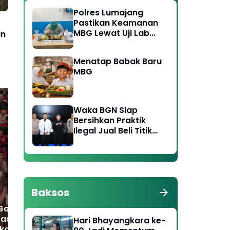
Polres Lumajang
Pastikan Keamanan
MBG Lewat Uji Lab
an
Ketat di Dua Titik
SPPG
Menatap Babak Baru
MBG
Waka BGN Siap
Bersihkan Praktik
Ilegal Jual Beli Titik
Polres Ngawi Ungkap
Sin
SPPG, Koordinasi
Peredaran Okerbaya
Ber
dengan Polri
Amankan 2 Tersangka
Wuj
Diperkuat
Baksos
Goes to School,
tas Ngawi
Hari Bhayangkara ke-
an Tertib Lalu