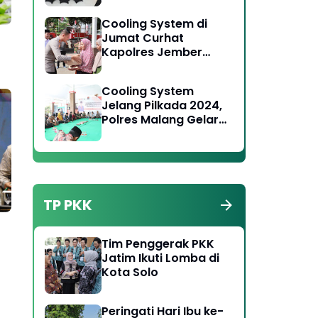
Toga Tomas Jaga
Cooling System di
Kamtibmas
Jumat Curhat
Kapolres Jember
Serukan Jaga
Persatuan Pada
Cooling System
Pilkada 2024
Jelang Pilkada 2024,
Polres Malang Gelar
Forum Jumat Curhat
di Wonosari
TP PKK
Tim Penggerak PKK
Jatim Ikuti Lomba di
Kota Solo
Peringati Hari Ibu ke-