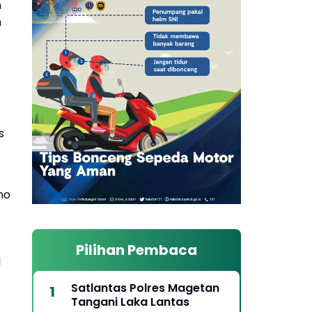
n
n
s
no
Pilihan Pembaca
1
Satlantas Polres Magetan
Tangani Laka Lantas