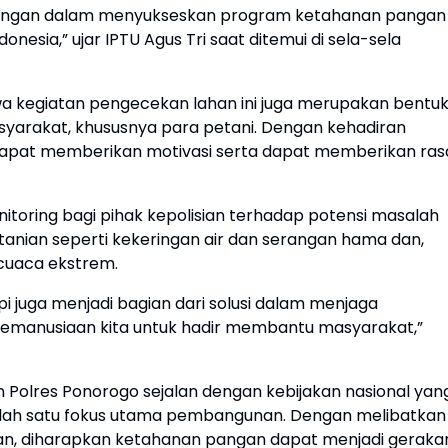
kungan dalam menyukseskan program ketahanan pangan
nesia,” ujar IPTU Agus Tri saat ditemui di sela-sela
hwa kegiatan pengecekan lahan ini juga merupakan bentu
asyarakat, khususnya para petani. Dengan kehadiran
 dapat memberikan motivasi serta dapat memberikan ras
monitoring bagi pihak kepolisian terhadap potensi masalah
anian seperti kekeringan air dan serangan hama dan,
 cuaca ekstrem.
i juga menjadi bagian dari solusi dalam menjaga
s kemanusiaan kita untuk hadir membantu masyarakat,”
Polres Ponorogo sejalan dengan kebijakan nasional yan
lah satu fokus utama pembangunan. Dengan melibatkan
ian, diharapkan ketahanan pangan dapat menjadi geraka