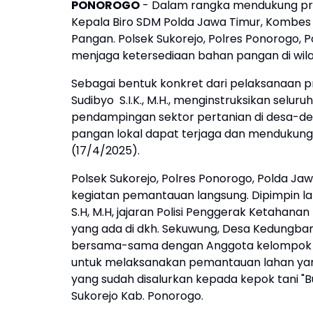
PONOROGO
- Dalam rangka mendukung pr
Kepala Biro SDM Polda Jawa Timur, Kombes Po
Pangan. Polsek Sukorejo, Polres Ponorogo,
menjaga ketersediaan bahan pangan di wil
Sebagai bentuk konkret dari pelaksanaan 
Sudibyo S.I.K., M.H., menginstruksikan selur
pendampingan sektor pertanian di desa-des
pangan lokal dapat terjaga dan mendukun
(17/4/2025).
Polsek Sukorejo, Polres Ponorogo, Polda Ja
kegiatan pemantauan langsung. Dipimpin la
S.H, M.H, jajaran Polisi Penggerak Ketahan
yang ada di dkh. Sekuwung, Desa Kedungba
bersama-sama dengan Anggota kelompok ta
untuk melaksanakan pemantauan lahan yang 
yang sudah disalurkan kepada kepok tani 
Sukorejo Kab. Ponorogo.