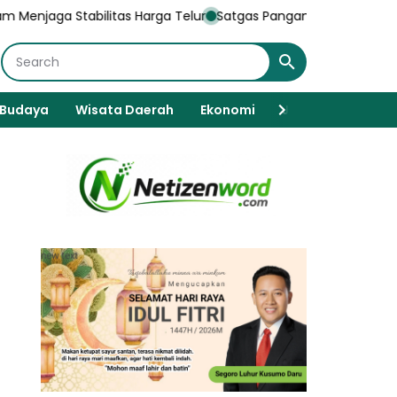
as Harga Telur
Satgas Pangan Bergerak, Kapolres Magetan Fasili
Budaya
Wisata Daerah
Ekonomi
Javanese Spiritua