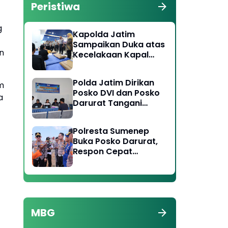
Peristiwa
g
Kapolda Jatim
Sampaikan Duka atas
n
Kecelakaan Kapal
Laut di Perairan
Sumenep, Pencarian
Polda Jatim Dirikan
Korban Hilang Terus
m
Posko DVI dan Posko
Dilakukan
a
Darurat Tangani
Tragedi KMP Mutiara
Sentosa II
Polresta Sumenep
Buka Posko Darurat,
Respon Cepat
Penanganan Korban
Kebakaran KM
Mutiara Sentosa 2
MBG