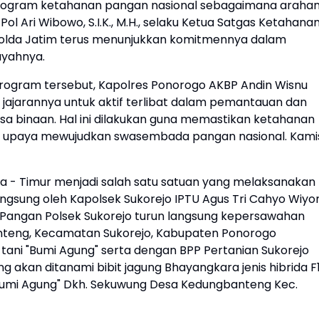
ogram ketahanan pangan nasional sebagaimana araha
l Ari Wibowo, S.I.K., M.H., selaku Ketua Satgas Ketahana
 Polda Jatim terus menunjukkan komitmennya dalam
ayahnya.
program tersebut, Kapolres Ponorogo AKBP Andin Wisnu
uh jajarannya untuk aktif terlibat dalam pemantauan dan
a binaan. Hal ini dilakukan guna memastikan ketahanan
g upaya mewujudkan swasembada pangan nasional. Kami
wa - Timur menjadi salah satu satuan yang melaksanakan
ngsung oleh Kapolsek Sukorejo IPTU Agus Tri Cahyo Wiyo
an Pangan Polsek Sukorejo turun langsung kepersawahan
nteng, Kecamatan Sukorejo, Kabupaten Ponorogo
ni "Bumi Agung" serta dengan BPP Pertanian Sukorejo
akan ditanami bibit jagung Bhayangkara jenis hibrida F
"Bumi Agung" Dkh. Sekuwung Desa Kedungbanteng Kec.