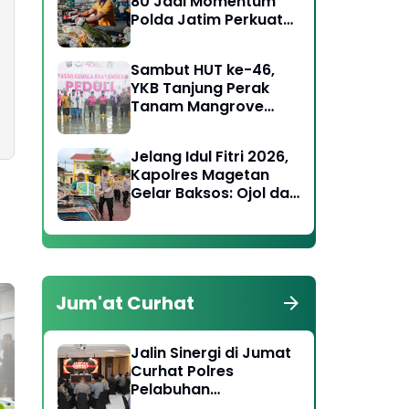
80 Jadi Momentum
Polda Jatim Perkuat
Kepedulian Sosial dan
Keagamaan
Sambut HUT ke-46,
YKB Tanjung Perak
Tanam Mangrove
Pulihkan Lahan Kritis
Jelang Idul Fitri 2026,
Kapolres Magetan
Gelar Baksos: Ojol dan
Tukang Becak Terima
Bingkisan Lebaran
Jum'at Curhat
Jalin Sinergi di Jumat
Curhat Polres
Pelabuhan
Tanjungperak Ajak