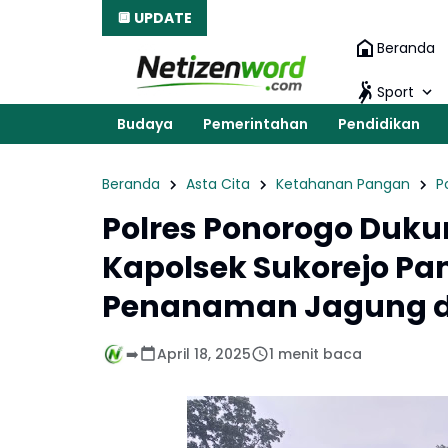
🔲 UPDATE
Beranda
Sport
Budaya
Pemerintahan
Pendidikan
Beranda
Asta Cita
Ketahanan Pangan
P
Polres Ponorogo Duk
Kapolsek Sukorejo Pa
Penanaman Jagung d
➡️
April 18, 2025
1 menit baca