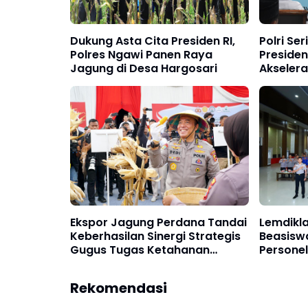
Dukung Asta Cita Presiden RI,
Polri Se
Polres Ngawi Panen Raya
Presiden
Jagung di Desa Hargosari
Akseler
Bergizi G
Ekspor Jagung Perdana Tandai
Lemdiklat
Keberhasilan Sinergi Strategis
Beasiswa
Gugus Tugas Ketahanan
Personel
Pangan POLRI
Rekomendasi