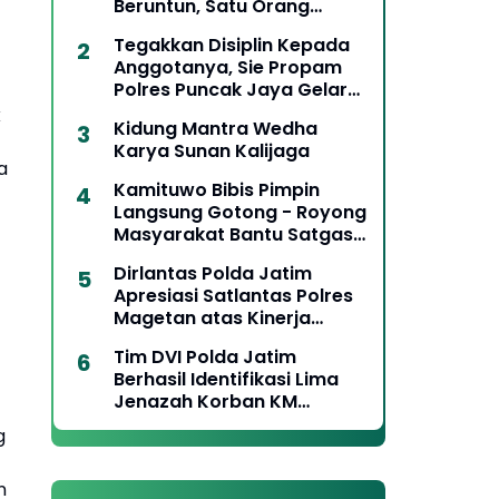
Beruntun, Satu Orang
Meninggal Dunia
Tegakkan Disiplin Kepada
Anggotanya, Sie Propam
Polres Puncak Jaya Gelar
Gaktiblin Pemeriksaan
k
Kidung Mantra Wedha
Kelengkapan Berkendara
Karya Sunan Kalijaga
a
Kamituwo Bibis Pimpin
Langsung Gotong - Royong
Masyarakat Bantu Satgas
TMMD
Dirlantas Polda Jatim
Apresiasi Satlantas Polres
Magetan atas Kinerja
Terbaik Penanganan Laka
Tim DVI Polda Jatim
Lantas
Berhasil Identifikasi Lima
Jenazah Korban KM
Mutiara Sentosa II
g
n