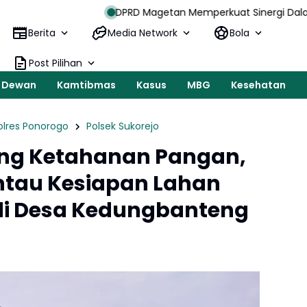
DPRD Magetan Memperkuat Sinergi Dalam Menjaga Stabilit
Berita
Media Network
Bola
Post Pilihan
Dewan
Kamtibmas
Kasus
MBG
Kesehatan
olres Ponorogo
Polsek Sukorejo
ung Ketahanan Pangan,
ntau Kesiapan Lahan
i Desa Kedungbanteng