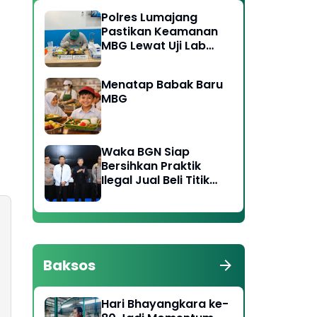
Polres Lumajang
Pastikan Keamanan
MBG Lewat Uji Lab
Ketat di Dua Titik
SPPG
Menatap Babak Baru
MBG
Waka BGN Siap
Bersihkan Praktik
Ilegal Jual Beli Titik
SPPG, Koordinasi
dengan Polri
Diperkuat
Baksos
Hari Bhayangkara ke-