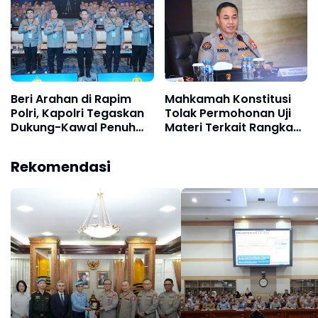
Antusias
Beri Arahan di Rapim
Mahkamah Konstitusi
Polri, Kapolri Tegaskan
Tolak Permohonan Uji
Dukung-Kawal Penuh
Materi Terkait Rangkap
Program Pemerintah
Jabatan Anggota Polri
Rekomendasi