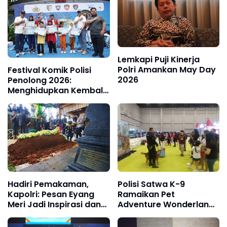
Lemkapi Puji Kinerja
Polri Amankan May Day
Festival Komik Polisi
2026
Penolong 2026:
Menghidupkan Kembali
Wajah Humanis Polri
Lewat Komik, Aksi, dan
Dialog Publik
Hadiri Pemakaman,
Polisi Satwa K-9
Kapolri: Pesan Eyang
Ramaikan Pet
Meri Jadi Inspirasi dan
Adventure Wonderland
Semangat Keluarga
di PIK, Edukasi
Besar Polri
Masyarakat Disambut