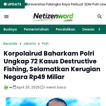
🔲 UPDATE
Universitas Palangka Raya Perkuat SDM Polri Lewat Pusat Studi
Budaya
Pemerintahan
Pendidikan
Dewan
K
Beranda
Jakarta
Polri
Korpolairud Baharkam Polri
Ungkap 72 Kasus Destructive
Fishing, Selamatkan Kerugian
Negara Rp49 Miliar
➡️
April 25, 2025
1 menit baca