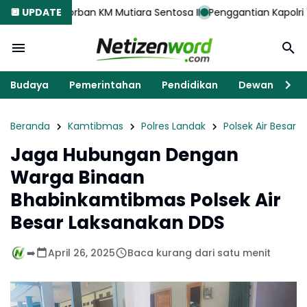
orban KM Mutiara Sentosa II
🔲 UPDATE
Penggantian Kapolri "Kompetensi A
Budaya
Pemerintahan
Pendidikan
Dewan
K
Beranda
Kamtibmas
Polres Landak
Polsek Air Besar
Jaga Hubungan Dengan
Warga Binaan
Bhabinkamtibmas Polsek Air
Besar Laksanakan DDS
➡️
April 26, 2025
Baca kurang dari satu menit