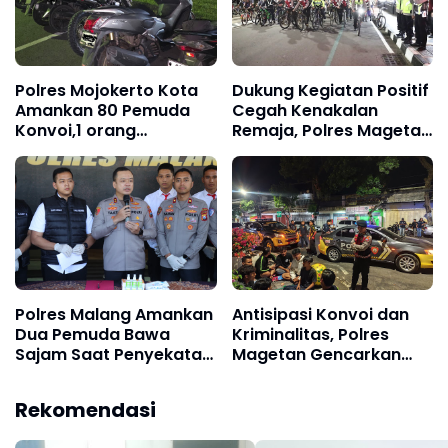
Polres Mojokerto Kota
Dukung Kegiatan Positif
Amankan 80 Pemuda
Cegah Kenakalan
Konvoi,1 orang
Remaja, Polres Magetan
Kedapatan Bawa Sajam
Bersama Komunitas
Gowes Malam
Polres Malang Amankan
Antisipasi Konvoi dan
Dua Pemuda Bawa
Kriminalitas, Polres
Sajam Saat Penyekatan
Magetan Gencarkan
Malam 1 Suro
Patroli Malam
Rekomendasi