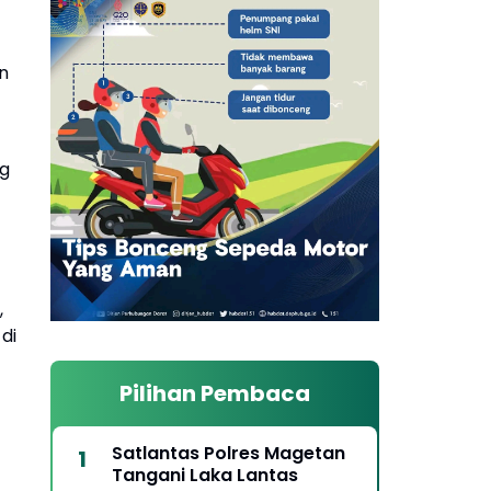
n
ng
,
di
Pilihan Pembaca
Satlantas Polres Magetan
Tangani Laka Lantas