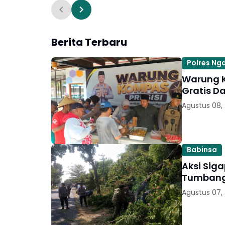
Berita Terbaru
Polres Ng
Warung Komp
Gratis D
Agustus 08,
Babinsa
Aksi Siga
Tumbang 
Agustus 07,