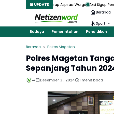
ratis Dan Serap Aspirasi Warga
🔲 UPDATE
Aksi Sigap Personel TNI-Polri 
Beranda
Sport
Budaya
Pemerintahan
Pendidikan
Beranda
Polres Magetan
Polres Magetan Tanga
Sepanjang Tahun 202
➡️
Desember 31, 2024
1 menit baca