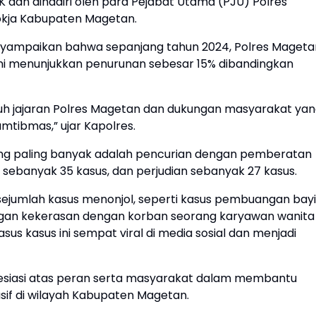
 dan dihadiri oleh para Pejabat Utama (PJU) Polres
okja Kabupaten Magetan.
yampaikan bahwa sepanjang tahun 2024, Polres Mageta
ini menunjukkan penurunan sebesar 15% dibandingkan
luruh jajaran Polres Magetan dan dukungan masyarakat ya
tibmas,” ujar Kapolres.
 yang paling banyak adalah pencurian dengan pemberatan
n sebanyak 35 kasus, dan perjudian sebanyak 27 kasus.
ejumlah kasus menonjol, seperti kasus pembuangan bayi
gan kekerasan dengan korban seorang karyawan wanita 
us kasus ini sempat viral di media sosial dan menjadi
siasi atas peran serta masyarakat dalam membantu
sif di wilayah Kabupaten Magetan.