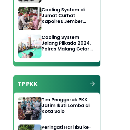
ganan Kebakaran
Toga Tomas Jaga
Cooling System di
Kamtibmas
Jumat Curhat
Kapolres Jember
Serukan Jaga
Persatuan Pada
Cooling System
Pilkada 2024
Jelang Pilkada 2024,
Polres Malang Gelar
Forum Jumat Curhat
di Wonosari
TP PKK
Tim Penggerak PKK
Jatim Ikuti Lomba di
Kota Solo
Peringati Hari Ibu ke-