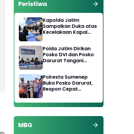
Peristiwa
Kapolda Jatim
Sampaikan Duka atas
Kecelakaan Kapal
Laut di Perairan
Sumenep, Pencarian
Polda Jatim Dirikan
Korban Hilang Terus
Posko DVI dan Posko
Dilakukan
Darurat Tangani
Tragedi KMP Mutiara
Sentosa II
Polresta Sumenep
Buka Posko Darurat,
Respon Cepat
Penanganan Korban
Kebakaran KM
Mutiara Sentosa 2
MBG