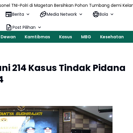
di Magetan Bersihkan Pohon Tumbang demi Kelancaran Lalu Lintas
Berita
Media Network
Bola
Post Pilihan
Dewan
Kamtibmas
Kasus
MBG
Kesehatan
ni 214 Kasus Tindak Pidana
4