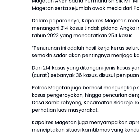
Magetan AKBP Satria Permana SH SIK MT MIK
Magetan serta sejumlah awak media dari P
Dalam paparannya, Kapolres Magetan men
menangani 214 kasus tindak pidana. Angka 
tahun 2023 yang mencatatkan 254 kasus.
“Penurunan ini adalah hasil kerja keras se
semakin sadar akan pentingnya menjaga kam
Dari 214 kasus yang ditangani, jenis kasus
(curat) sebanyak 36 kasus, disusul penipua
Polres Magetan juga berhasil mengungkap s
kasus pengeroyokan, hingga pencurian den
Desa Sambirobyong, Kecamatan Sidorejo. Kas
perhatian luas masyarakat.
Kapolres Magetan juga menyampaikan apre
menciptakan situasi kamtibmas yang kondu