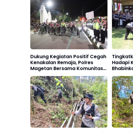
Dukung Kegiatan Positif Cegah
Tingkat
Kenakalan Remaja, Polres
Hadapi K
Magetan Bersama Komunitas
Bhabink
Gowes Malam
Magetan
Kuasai 
Kebakar