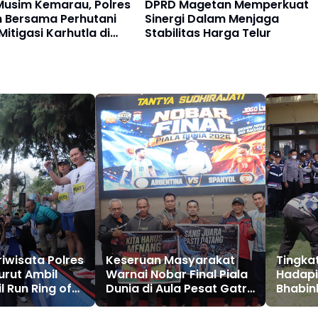
Musim Kemarau, Polres
DPRD Magetan Memperkuat
 Bersama Perhutani
Sinergi Dalam Menjaga
Mitigasi Karhutla di
Stabilitas Harga Telur
sewu
iwisata Polres
Keseruan Masyarakat
Tingk
rut Ambil
Warnai Nobar Final Piala
Hadapi
l Run Ring of
Dunia di Aula Pesat Gatra
Bhabin
Polres Magetan
Mageta
BPBD K