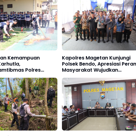
kan Kemampuan
Kapolres Magetan Kunjungi
arhutla,
Polsek Bendo, Apresiasi Pera
amtibmas Polres
Masyarakat Wujudkan
 Digembleng BPBD
Kamtibmas yang Aman dan
Teknik Penanganan
Kondusif
an