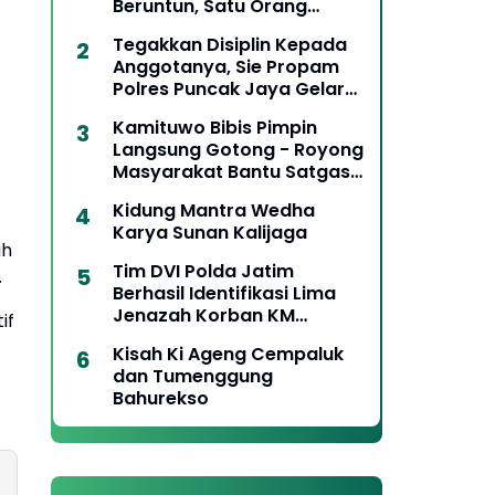
Beruntun, Satu Orang
Meninggal Dunia
Tegakkan Disiplin Kepada
Anggotanya, Sie Propam
Polres Puncak Jaya Gelar
Gaktiblin Pemeriksaan
Kamituwo Bibis Pimpin
Kelengkapan Berkendara
Langsung Gotong - Royong
Masyarakat Bantu Satgas
TMMD
Kidung Mantra Wedha
Karya Sunan Kalijaga
uh
Tim DVI Polda Jatim
.
Berhasil Identifikasi Lima
Jenazah Korban KM
if
Mutiara Sentosa II
Kisah Ki Ageng Cempaluk
dan Tumenggung
Bahurekso