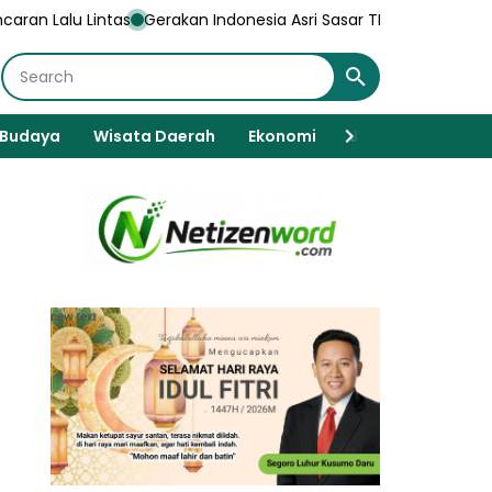
Gerakan Indonesia Asri Sasar TMP Yudhonegoro, Kodim 0804/M
Budaya
Wisata Daerah
Ekonomi
Javanese Spiritua