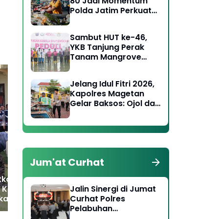
80 Jadi Momentum
Polda Jatim Perkuat
Kepedulian Sosial dan
Keagamaan
Sambut HUT ke-46,
YKB Tanjung Perak
Tanam Mangrove
Pulihkan Lahan Kritis
Jelang Idul Fitri 2026,
Kapolres Magetan
Gelar Baksos: Ojol dan
Polres Magetan dan
Dir
Tukang Becak Terima
Perhutani Perkuat
Apr
Bingkisan Lebaran
Mitigasi Karhutla di
Pol
Cemorosewu, Bangun
Kin
Ilaran Api Sejauh 1,8 Km
Pe
Jum'at Curhat
atkan Kemampuan
 Karhutla,
Jalin Sinergi di Jumat
kamtibmas Polres
Curhat Polres
n Digembleng
Pelabuhan
uasai Teknik
Tanjungperak Ajak