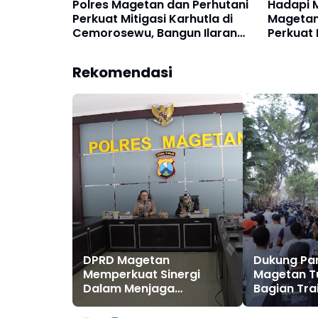
Polres Magetan dan Perhutani
Hadapi 
Perkuat Mitigasi Karhutla di
Magetan
Cemorosewu, Bangun Ilaran
Perkuat 
Api Sejauh 1,8 Km
Cemoro
Rekomendasi
DPRD Magetan
Dukung Par
Memperkuat Sinergi
Magetan Tu
Dalam Menjaga
Bagian Trai
Stabilitas Harga Telur
Lawu 2026