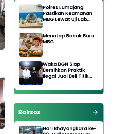
Polres Lumajang
Pastikan Keamanan
MBG Lewat Uji Lab
Ketat di Dua Titik
SPPG
Menatap Babak Baru
MBG
n
Waka BGN Siap
Bersihkan Praktik
Ilegal Jual Beli Titik
SPPG, Koordinasi
dengan Polri
Diperkuat
Baksos
Hari Bhayangkara ke-