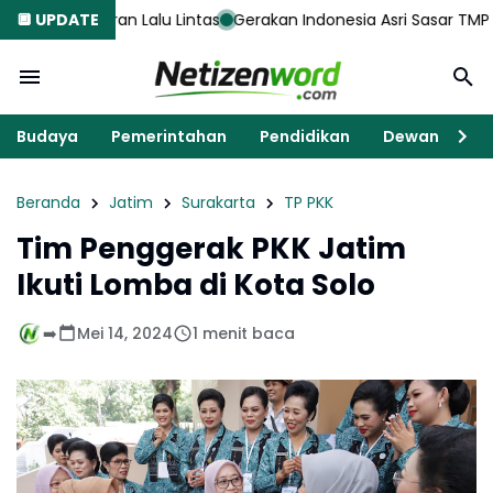
alu Lintas
🔲 UPDATE
Gerakan Indonesia Asri Sasar TMP Yudhonegoro, Ko
Budaya
Pemerintahan
Pendidikan
Dewan
K
Beranda
Jatim
Surakarta
TP PKK
Tim Penggerak PKK Jatim
Ikuti Lomba di Kota Solo
➡️
Mei 14, 2024
1 menit baca