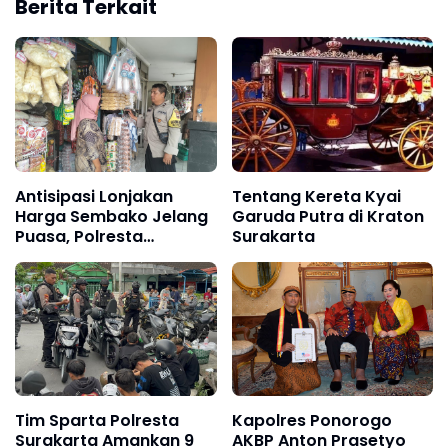
Berita Terkait
Antisipasi Lonjakan
Tentang Kereta Kyai
Harga Sembako Jelang
Garuda Putra di Kraton
Puasa, Polresta
Surakarta
Surakarta Terjunkan
Bhabinkamtibmas
Monitoring Pasar
Tim Sparta Polresta
Kapolres Ponorogo
Surakarta Amankan 9
AKBP Anton Prasetyo