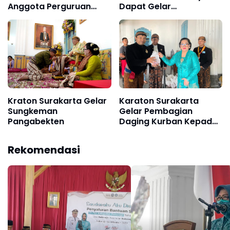
Anggota Perguruan
Dapat Gelar
Silat Usai Konvoi dan
Kehormatan dari Raja
Geber Motor di Jalan
Kraton Surakarta
Raya
Hadiningrat
Kraton Surakarta Gelar
Karaton Surakarta
Sungkeman
Gelar Pembagian
Pangabekten
Daging Kurban Kepada
Para Abdi Dalem pada
Hari Raya Idul Adha 1446
Rekomendasi
H